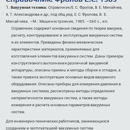
1.
Вакуумная
техника:
Справочник/Е. С. Фролов, В. Е. Минай
чев,
А. Т. Александрова и др.; под общ ред. Е. С. Фролова,
В. Е.
Минайчева. —М.: Машиностроение, 1985. —360 с., ил.
Справочник содержит основные сведения по теории вакуума,
расчету, конструированию и эксплуатации вакуумных систем
и их элементов. Приведены физико-меха
нические
характеристики материалов, применяемых для
изготовления элементов
вакуумных систем. Даны примеры
конструктивного выполнения различной вакуум
ной
аппаратуры, описаны приемы и методы сборки и отладки, а
также правила эксплуа
тации основных видов вакуумного
оборудования. Описаны приборы для измерения
давления в
вакуумных системах, рассмотрены методы определения
негерметичности
вакуумных систем, а также методы
измерения и расчета основных параметров вакуум­ных
систем.
Для инженерно-технических работников, занимающихся
созданием и эксплуа­
тацией вакуумных систем.